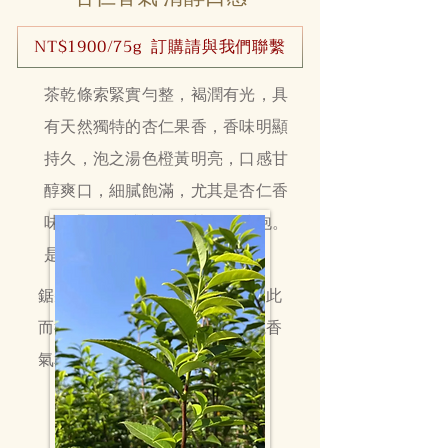
NT$1900/75g 訂購請與我們聯繫
茶乾條索緊實勻整，褐潤有光，具
有天然獨特的杏仁果香，香味明顯
持久，泡之湯色橙黃明亮，口感甘
醇爽口，細膩飽滿，尤其是杏仁香
味明顯，口感醇厚回甘，耐沖泡。
是廣東潮州茶文化中的佼佼者。
鋸朵仔的葉片邊緣呈鋸齒狀，因此
而得名。這種茶以其特別的杏仁香
氣和清醇的口感而著稱。