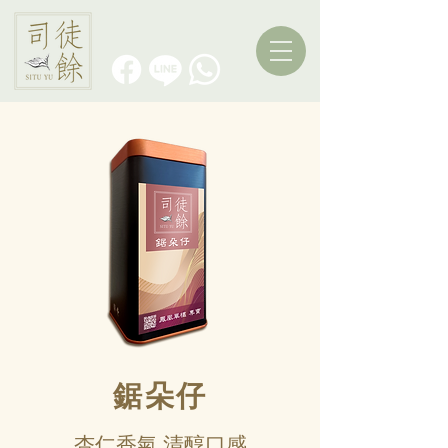
鋸朵仔
杏仁香氣 清醇口感