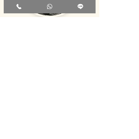
了解更多鳳凰單欉產品 >
台中市北屯區軍福十八路17-1號
No. 17-1, Junfu 18th Rd., Beitun Dist.
Taichung City 406005 , Taiwan (R.O.C.)
situyuchinatea@gmail.com
Tel. +886422390399
© 2022 by Situyu China Tea